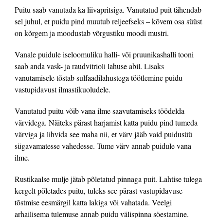
Puitu saab vanutada ka liivapritsiga. Vanutatud puit tähendab
sel juhul, et puidu pind muutub reljeefseks – kõvem osa süüst
on kõrgem ja moodustab võrgustiku moodi mustri.
Vanale puidule iseloomuliku halli- või pruunikashalli tooni
saab anda vask- ja raudvitrioli lahuse abil. Lisaks
vanutamisele tõstab sulfaadilahustega töötlemine puidu
vastupidavust ilmastikuoludele.
Vanutatud puitu võib vana ilme saavutamiseks töödelda
värvidega. Näiteks pärast harjamist katta puidu pind tumeda
värviga ja lihvida see maha nii, et värv jääb vaid puidusüü
sügavamatesse vahedesse. Tume värv annab puidule vana
ilme.
Rustikaalse mulje jätab põletatud pinnaga puit. Lahtise tulega
kergelt põletades puitu, tuleks see pärast vastupidavuse
tõstmise eesmärgil katta lakiga või vahatada. Veelgi
arhailisema tulemuse annab puidu välispinna söestamine.