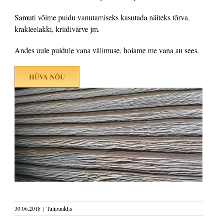
Samuti võime puidu vanutamiseks kasutada näiteks tõrva,
krakleelakki, kriidivärve jm.
Andes uule puidule vana välimuse, hoiame me vana au sees.
HÜVA NÕU
30.06.2018
|
Tulipunktis