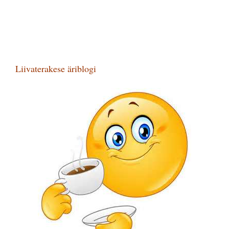
Liivaterakese äriblogi