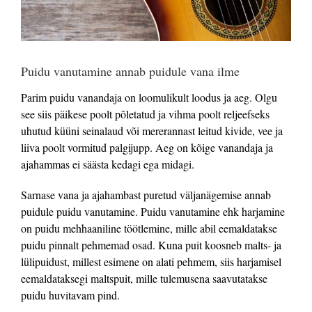
Puidu vanutamine annab puidule vana ilme
Parim puidu vanandaja on loomulikult loodus ja aeg. Olgu
see siis päikese poolt põletatud ja vihma poolt reljeefseks
uhutud küüni seinalaud või mererannast leitud kivide, vee ja
liiva poolt vormitud palgijupp. Aeg on kõige vanandaja ja
ajahammas ei säästa kedagi ega midagi.
Sarnase vana ja ajahambast puretud väljanägemise annab
puidule puidu vanutamine. Puidu vanutamine ehk harjamine
on puidu mehhaaniline töötlemine, mille abil eemaldatakse
puidu pinnalt pehmemad osad. Kuna puit koosneb malts- ja
lülipuidust, millest esimene on alati pehmem, siis harjamisel
eemaldataksegi maltspuit, mille tulemusena saavutatakse
puidu huvitavam pind.