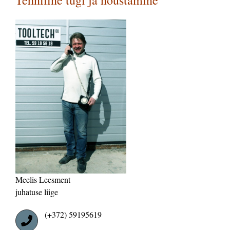
Tehniline tugi ja nõustamine
Meelis Leesment
juhatuse liige
(+372) 59195619