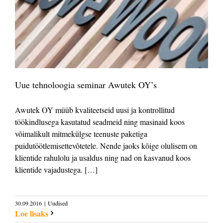
Uue tehnoloogia seminar Awutek OY’s
Awutek OY müüb kvaliteetseid uusi ja kontrollitud
töökindlusega kasutatud seadmeid ning masinaid koos
võimalikult mitmekülgse teenuste paketiga
puidutöötlemisettevõtetele. Nende jaoks kõige olulisem on
klientide rahulolu ja usaldus ning nad on kasvanud koos
klientide vajadustega. […]
30.09.2016
|
Uudised
Loe lisaks