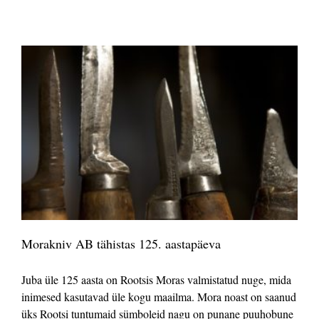
Morakniv AB tähistas 125. aastapäeva
Juba üle 125 aasta on Rootsis Moras valmistatud nuge, mida
inimesed kasutavad üle kogu maailma. Mora noast on saanud
üks Rootsi tuntumaid sümboleid nagu on punane puuhobune