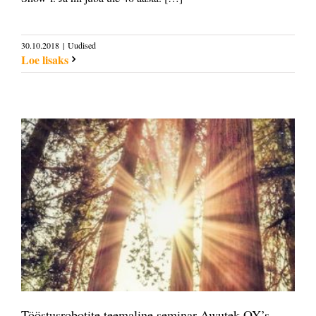
30.10.2018
|
Uudised
Loe lisaks
Tööstusrobotite teemaline seminar Awutek OY’s