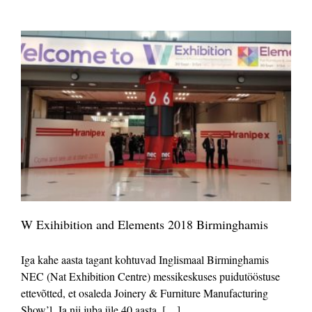
W Exihibition and Elements 2018 Birminghamis
Iga kahe aasta tagant kohtuvad Inglismaal Birminghamis
NEC (Nat Exhibition Centre) messikeskuses puidutööstuse
ettevõtted, et osaleda Joinery & Furniture Manufacturing
Show’l. Ja nii juba üle 40 aasta. […]