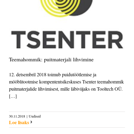
Teemahommik: puitmaterjali lihvimine
12. detsembril 2018 toimub puidutöötlemise ja
mööblitootmise kompententsikeskuses Tsenter teemahommik
puitmaterjalide lihvimisest, mille läbiviijaks on Tooltech OÜ.
[…]
30.11.2018
|
Uudised
Loe lisaks