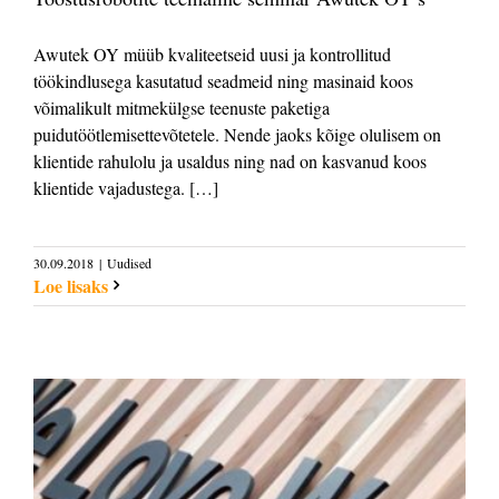
Awutek OY müüb kvaliteetseid uusi ja kontrollitud
töökindlusega kasutatud seadmeid ning masinaid koos
võimalikult mitmekülgse teenuste paketiga
puidutöötlemisettevõtetele. Nende jaoks kõige olulisem on
klientide rahulolu ja usaldus ning nad on kasvanud koos
klientide vajadustega. […]
30.09.2018
|
Uudised
Loe lisaks