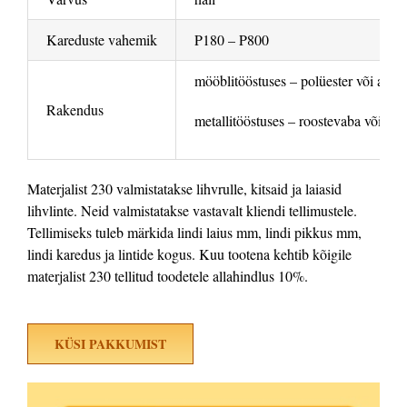
Kareduste vahemik
P180 – P800
mööblitööstuses – polüester või akrü
Rakendus
metallitööstuses – roostevaba või töör
Materjalist 230 valmistatakse lihvrulle, kitsaid ja laiasid
lihvlinte. Neid valmistatakse vastavalt kliendi tellimustele.
Tellimiseks tuleb märkida lindi laius mm, lindi pikkus mm,
lindi karedus ja lintide kogus. Kuu tootena kehtib kõigile
materjalist 230 tellitud toodetele allahindlus 10%.
KÜSI PAKKUMIST