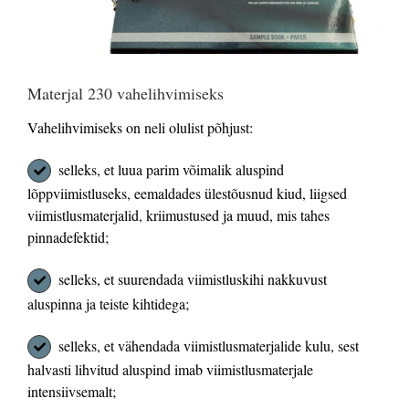
Materjal 230 vahelihvimiseks
Vahelihvimiseks on neli olulist põhjust:
selleks, et luua parim võimalik aluspind
lõppviimistluseks, eemaldades ülestõusnud kiud, liigsed
viimistlusmaterjalid, kriimustused ja muud, mis tahes
pinnadefektid;
selleks, et suurendada viimistluskihi nakkuvust
aluspinna ja teiste kihtidega;
selleks, et vähendada viimistlusmaterjalide kulu, sest
halvasti lihvitud aluspind imab viimistlusmaterjale
intensiivsemalt;