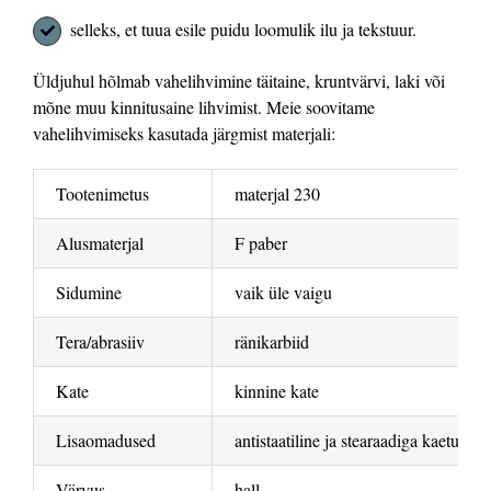
selleks, et tuua esile puidu loomulik ilu ja tekstuur.
Üldjuhul hõlmab vahelihvimine täitaine, kruntvärvi, laki või
mõne muu kinnitusaine lihvimist. Meie soovitame
vahelihvimiseks kasutada järgmist materjali:
Tootenimetus
materjal 230
Alusmaterjal
F paber
Sidumine
vaik üle vaigu
Tera/abrasiiv
ränikarbiid
Kate
kinnine kate
Lisaomadused
antistaatiline ja stearaadiga kaetud
Värvus
hall