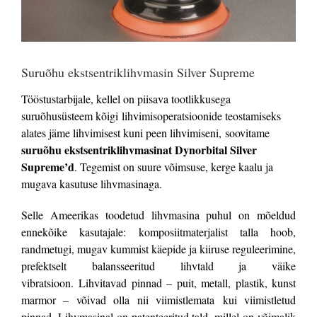
Suruõhu ekstsentriklihvmasin Silver Supreme
Tööstustarbijale, kellel on piisava tootlikkusega
suruõhusüsteem kõigi
lihvimisoperatsioonide teostamiseks
alates jäme lihvimisest kuni peen lihvimiseni,
soovitame
suruõhu ekstsentriklihvmasinat Dynorbital Silver
Supreme’d
.
Tegemist on suure võimsuse, kerge kaalu ja
mugava kasutuse lihvmasinaga.
Selle Ameerikas toodetud lihvmasina puhul on mõeldud
ennekõike kasutajale:
komposiitmaterjalist talla hoob,
randmetugi, mugav kummist käepide ja kiiruse reguleerimine,
prefektselt balansseeritud lihvtald ja väike
vibratsioon.
Lihvitavad pinnad – puit, metall, plastik, kunst
marmor – võivad olla nii viimistlemata
kui viimistletud
pinnad. Lihvmasinal on patenteeritud tald, millel on võimalik