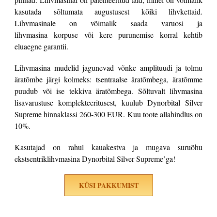
kasutada
sõltumata augustusest kõiki lihvkettaid.
Lihvmasinale on võimalik saada varuosi ja
lihvmasina
korpuse või kere purunemise korral kehtib
eluaegne garantii.
Lihvmasina mudelid jagunevad võnke amplituudi ja tolmu
äratõmbe järgi kolmeks:
tsentraalse äratõmbega, äratõmme
puudub või ise tekkiva äratõmbega. Sõltuvalt lihvmasina
lisavarustuse komplekteeritusest, kuulub Dynorbital Silver
Supreme hinnaklassi 260-300 EUR. Kuu toote allahindlus on
10%.
Kasutajad on rahul kauakestva ja mugava suruõhu
ekstsentriklihvmasina Dynorbital Silver Supreme’ga!
KÜSI PAKKUMIST