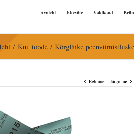
Avaleht
Ettevõte
Valdkond
Brä
leht
Kuu toode
Kõrgläike peenviimistluske
Eelmine
Järgmine