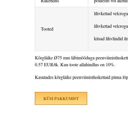
Rakendus
polüestri või akrüü
lihvkettad velcro
lihvkettad velcrog
Tooted
kitsad lihvlindid i
Kõrgläike Ø75 mm läbimõõduga peenviimistluskett
0.57 EUR/tk. Kuu toote allahindlus on 10%.
Kasutades kõrgläike peenviimistluskettaid pinna lõ
KÜSI PAKKUMIST