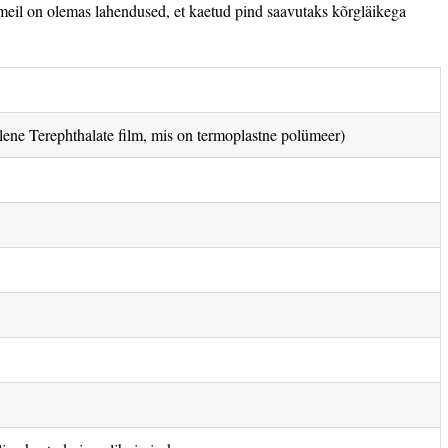
, meil on olemas lahendused, et kaetud pind saavutaks kõrgläikega
ene Terephthalate film, mis on termoplastne polümeer)