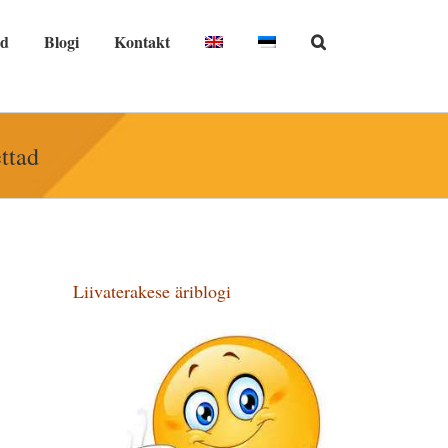
nd
Blogi
Kontakt
ttad
Liivaterakese äriblogi