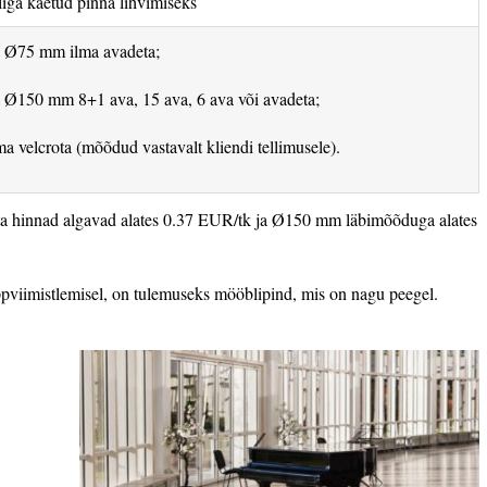
liga kaetud pinna lihvimiseks
ga Ø75 mm ilma avadeta;
a Ø150 mm 8+1 ava, 15 ava, 6 ava või avadeta;
lma velcrota (mõõdud vastavalt kliendi tellimusele).
a hinnad algavad alates 0.37 EUR/tk ja Ø150 mm läbimõõduga alates
ppviimistlemisel, on tulemuseks mööblipind, mis on nagu peegel.