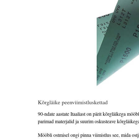
Kõrgläike peenviimistluskettad
90-ndate aastate Itaaliast on pärit kõrgläikega mööb
parimad materjalid ja suurim oskusteave kõrgläikeg
Mööbli ostmisel ongi pinna viimistlus see, mida ostja