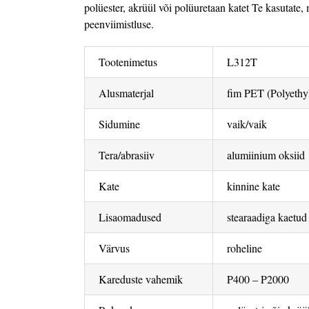
polüester, akrüül või polüuretaan katet Te kasutate
peenviimistluse.
Tootenimetus
L312T
Alusmaterjal
fim PET (Polyethyl
Sidumine
vaik/vaik
Tera/abrasiiv
alumiinium oksiid
Kate
kinnine kate
Lisaomadused
stearaadiga kaetud
Värvus
roheline
Kareduste vahemik
P400 – P2000