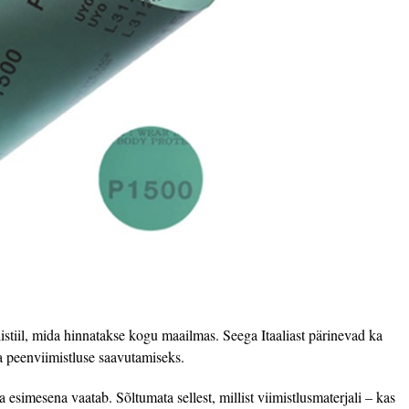
listiil, mida hinnatakse kogu maailmas. Seega Itaaliast pärinevad ka
a peenviimistluse saavutamiseks.
 esimesena vaatab. Sõltumata sellest, millist viimistlusmaterjali – kas