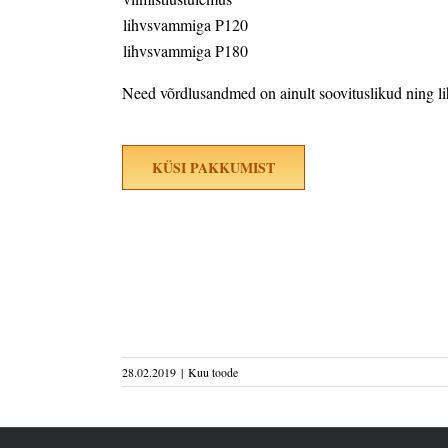
lihvsvammiga P120
lihvsvammiga P180
Need võrdlusandmed on ainult soovituslikud ning li
KÜSI PAKKUMIST
28.02.2019
|
Kuu toode