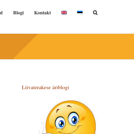
nd
Blogi
Kontakt
m
Liivaterakese äriblogi