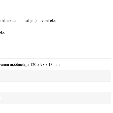
amid, treitud pinnad jm.) lihvimiseks
eks
svamm mõõtmetega 120 x 98 x 13 mm
d