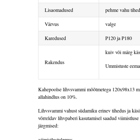
Lisaomadused
pehme vahu tihe
Värvus
valge
Karedused
P120 ja P180
kuiv või märg käs
Rakendus
Ummistuste eemal
Kahepoolse lihvsvammi mõõtmetega 120x98x13 mm
allahindlus on 10%.
Lihvsvammi vahust südamiku erinev tihedus ja käsitsi
võrreldav lihvpaberi kasutamisel saadud viimistluse
järgmised:
viimistlustulemus