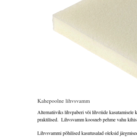
Kahepoolne lihvsvamm
Alternatiiviks lihvpaberi või lihvriide kasutamisele
praktilised.
Lihvsvamm koosneb pehme vahu kihist, 
Lihvsvammi põhilised kasutusalad oleksid järgmise