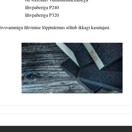
lihvpaberiga P240
lihvpaberiga P320
hvsvammiga lihvimise lõpptulemus sõltub ikkagi kasutajast.