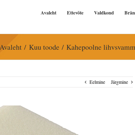
Avaleht
Ettevõte
Valdkond
Brä
Avaleht
Kuu toode
Kahepoolne lihvsvam
Eelmine
Järgmine