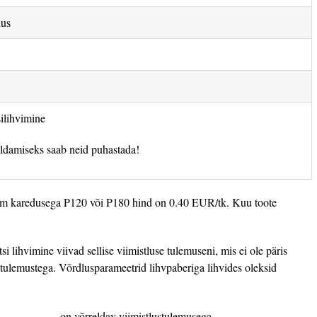
dus
ilihvimine
damiseks saab neid puhastada!
 karedusega P120 või P180 hind on 0.40 EUR/tk. Kuu toote
 lihvimine viivad sellise viimistluse tulemuseni, mis ei ole päris
 tulemustega. Võrdlusparameetrid lihvpaberiga lihvides oleksid
on võrreldav viimistlustulemusega