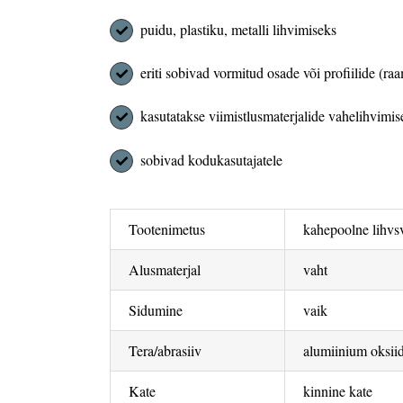
puidu, plastiku, metalli lihvimiseks
eriti sobivad vormitud osade või profiilide (ra
kasutatakse viimistlusmaterjalide vahelihvimis
sobivad kodukasutajatele
Tootenimetus
kahepoolne lihv
Alusmaterjal
vaht
Sidumine
vaik
Tera/abrasiiv
alumiinium oksii
Kate
kinnine kate