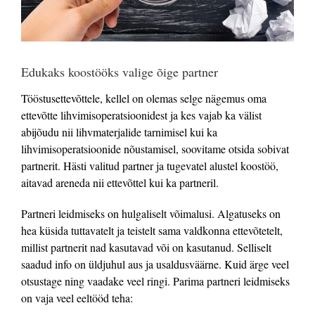
Edukaks koostööks valige õige partner
Tööstusettevõttele, kellel on olemas selge nägemus oma
ettevõtte lihvimisoperatsioonidest ja kes vajab ka välist
abijõudu nii lihvmaterjalide tarnimisel kui ka
lihvimisoperatsioonide nõustamisel, soovitame otsida sobivat
partnerit.
Hästi valitud partner ja tugevatel alustel koostöö,
aitavad areneda nii ettevõttel kui ka partneril.
Partneri leidmiseks on hulgaliselt võimalusi. Algatuseks on
hea küsida tuttavatelt ja teistelt sama valdkonna ettevõtetelt,
millist partnerit nad kasutavad või on kasutanud. Selliselt
saadud info on üldjuhul aus ja usaldusväärne. Kuid ärge veel
otsustage ning vaadake veel ringi. Parima partneri leidmiseks
on vaja veel eeltööd teha: