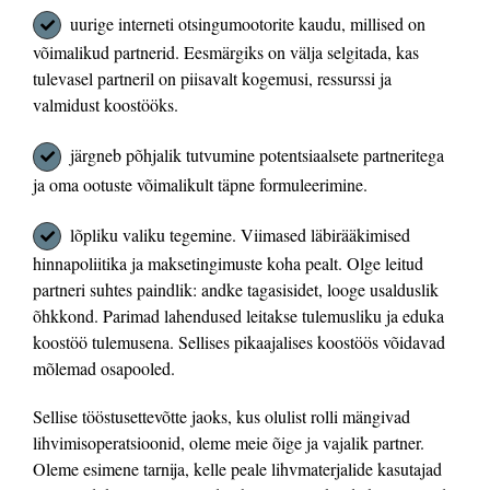
uurige interneti otsingumootorite kaudu, millised on
võimalikud partnerid. Eesmärgiks on välja selgitada, kas
tulevasel partneril on piisavalt kogemusi, ressurssi ja
valmidust koostööks.
järgneb põhjalik tutvumine potentsiaalsete partneritega
ja oma ootuste võimalikult täpne formuleerimine.
lõpliku valiku tegemine. Viimased läbirääkimised
hinnapoliitika ja maksetingimuste koha pealt. Olge leitud
partneri suhtes paindlik: andke tagasisidet, looge usalduslik
õhkkond. Parimad lahendused leitakse tulemusliku ja eduka
koostöö tulemusena. Sellises pikaajalises koostöös võidavad
mõlemad osapooled.
Sellise tööstusettevõtte jaoks, kus olulist rolli mängivad
lihvimisoperatsioonid, oleme meie õige ja vajalik partner.
Oleme esimene tarnija, kelle peale lihvmaterjalide kasutajad