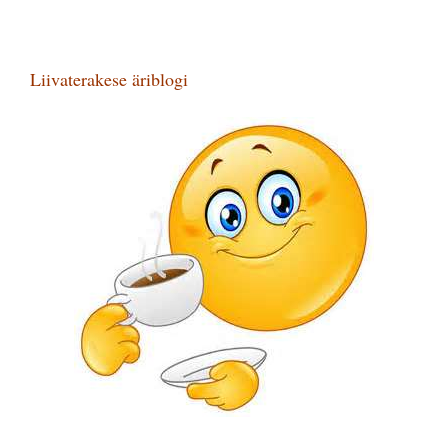
Liivaterakese äriblogi