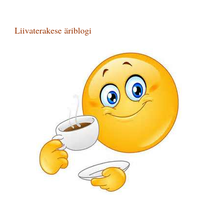
Liivaterakese äriblogi