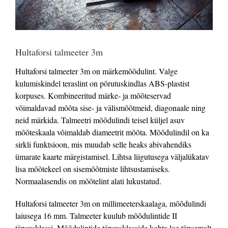
Hultaforsi talmeeter 3m
Hultaforsi talmeeter 3m on märkemõõdulint. Valge
kulumiskindel teraslint on põrutuskindlas ABS-plastist
korpuses.
Kombineeritud märke- ja mõõteservad
võimaldavad mõõta sise- ja välismõõtmeid, diagonaale ning
neid märkida. Talmeetri mõõdulindi teisel küljel asuv
mõõteskaala võimaldab diameetrit mõõta. Mõõdulindil on ka
sirkli funktsioon, mis muudab selle heaks abivahendiks
ümarate kaarte märgistamisel. Lihtsa liigutusega väljalükatav
lisa mõõtekeel on sisemõõtmiste lihtsustamiseks.
Normaalasendis on mõõtelint alati lukustatud.
Hultaforsi talmeeter 3m on millimeeterskaalaga, mõõdulindi
laiusega 16 mm. Talmeeter kuulub mõõdulintide II
täpsusklassi. Mõõdulintide täpsusklasside kohta loe täpsemalt