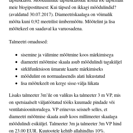
meie blogipostitusest: Kui täpsed on ikkagi mõõdulindid?
(avaldatud 30.07.2017). Diameetriskaalaga on võimalik
mõõta kuni 0,92 meetrilist ümbermõõtu. Mõõtelint ja lisa
mõõtekeel on saadaval ka varuosadena.
Talmeetri omadused:
sisemine ja välimine mõõtmine koos märkimisega
diameetri mõõtmise skaala asub mõõdulindi tagaküljel
sirklifunktsioon ümarate kaarte märkimiseks
mõõdulint on normaalasendis alati lukustatud
lisa mõõtekeelt on kerge sisse-välja lükata
Lisaks talmeeter 3m’ile on valikus ka talmeeter 3 m VP, mis
on spetsiaalselt väljatöötatud tööks kuumade pindade või
ventilatsioonitorudega. VP erinevus seisneb selles, et
diameetri mõõtmise skaala asub koos millimeeter skaalaga
mõõdulindi esiküljel. Talmeeter 3m ja talmeeter 3m VP hind
on 23.00 EUR. Kuutootele kehtib allahindlus 10%.