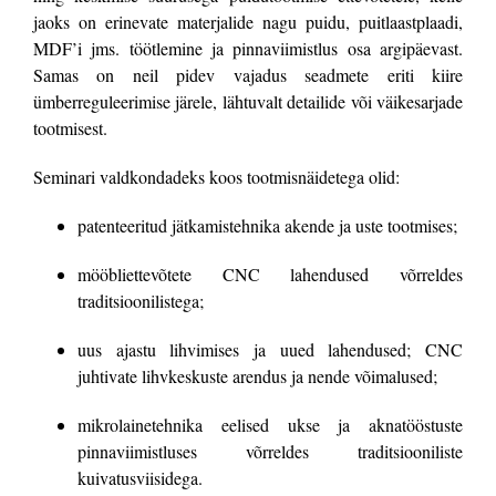
jaoks on erinevate materjalide nagu puidu, puitlaastplaadi,
MDF’i jms. töötlemine ja pinnaviimistlus osa argipäevast.
Samas on neil pidev vajadus seadmete eriti kiire
ümberreguleerimise järele, lähtuvalt detailide või väikesarjade
tootmisest.
Seminari valdkondadeks koos tootmisnäidetega olid:
patenteeritud jätkamistehnika akende ja uste tootmises;
mööbliettevõtete CNC lahendused võrreldes
traditsioonilistega;
uus ajastu lihvimises ja uued lahendused; CNC
juhtivate lihvkeskuste arendus ja nende võimalused;
mikrolainetehnika eelised ukse ja aknatööstuste
pinnaviimistluses võrreldes traditsiooniliste
kuivatusviisidega.