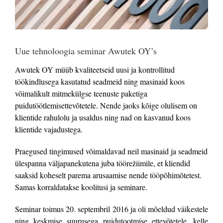
Uue tehnoloogia seminar Awutek OY’s
Awutek OY müüb kvaliteetseid uusi ja kontrollitud
töökindlusega kasutatud seadmeid ning masinaid koos
võimalikult mitmekülgse teenuste paketiga
puidutöötlemisettevõtetele. Nende jaoks kõige olulisem on
klientide rahulolu ja usaldus ning nad on kasvanud koos
klientide vajadustega.
Praegused tingimused võimaldavad neil masinaid ja seadmeid
ülespanna väljapanekutena juba töörežiimile, et kliendid
saaksid koheselt parema arusaamise nende tööpõhimõtetest.
Samas korraldatakse koolitusi ja seminare.
Seminar toimus 20. septembril 2016 ja oli mõeldud väikestele
ning keskmise suurusega puidutootmise ettevõtetele, kelle