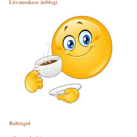
Liivaterakese äriblogi
Rubriigid