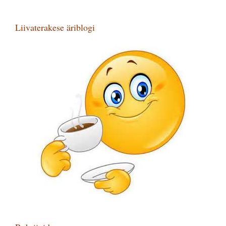
Liivaterakese äriblogi