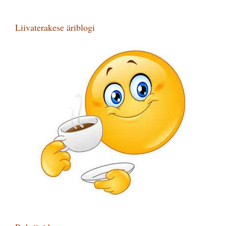
Liivaterakese äriblogi