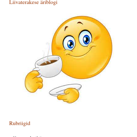
Liivaterakese äriblogi
Rubriigid