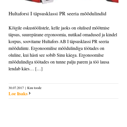
Hultaforsi I täpsusklassi PR seeria mõõdulindid
Kõigile oskustöölistele, kelle jaoks on olulised mõõtmise
täpsus, suurepärane ergonoomia, nutikad omadused ja kindel
korpus, soovitame Hultafors AB I täpsusklassi PR seeria
mõõdulinte. Ergonoomilise mõõdulindiga töötades on
oluline, kui hästi see sobib Sinu käega. Ergonoomilse
mõõdulindiga töötades on tunne palju parem ja töö lausa
lendab käes… […]
30.07.2017
|
Kuu toode
Loe lisaks