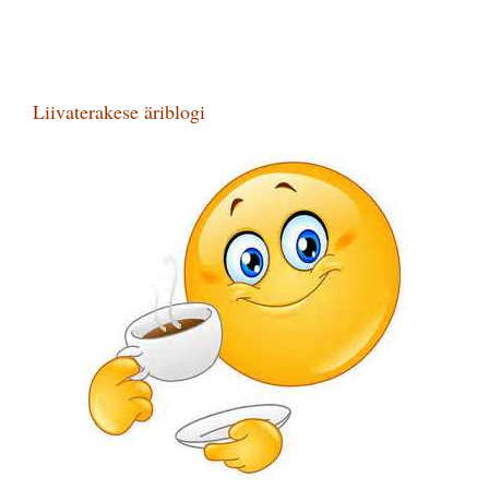
Liivaterakese äriblogi