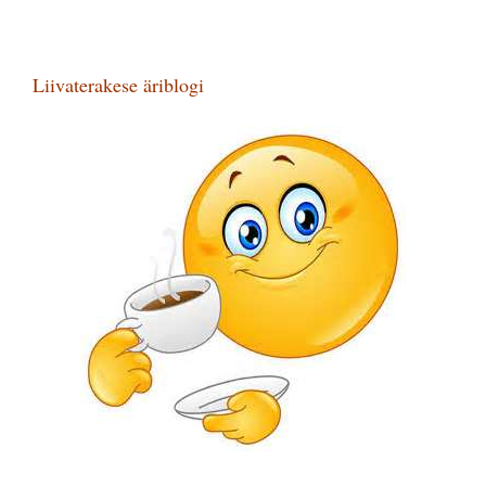
Liivaterakese äriblogi