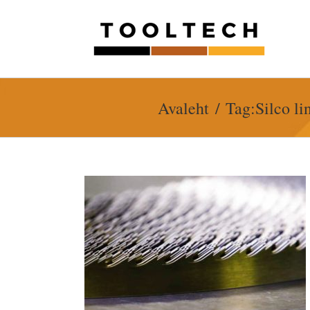
Skip
to
content
Avaleht
Tag:
Silco l
lindid puidu