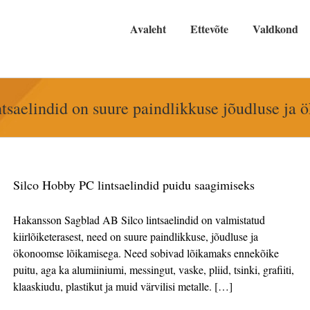
Avaleht
Ettevõte
Valdkond
intsaelindid on suure paindlikkuse jõudluse j
Silco Hobby PC lintsaelindid puidu saagimiseks
Hakansson Sagblad AB Silco lintsaelindid on valmistatud
kiirlõiketerasest, need on suure paindlikkuse, jõudluse ja
ökonoomse lõikamisega. Need sobivad lõikamaks ennekõike
puitu, aga ka alumiiniumi, messingut, vaske, pliid, tsinki, grafiiti,
klaaskiudu, plastikut ja muid värvilisi metalle. […]