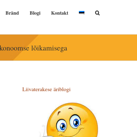
Bränd
Blogi
Kontakt
a ökonoomse lõikamisega
Liivaterakese äriblogi