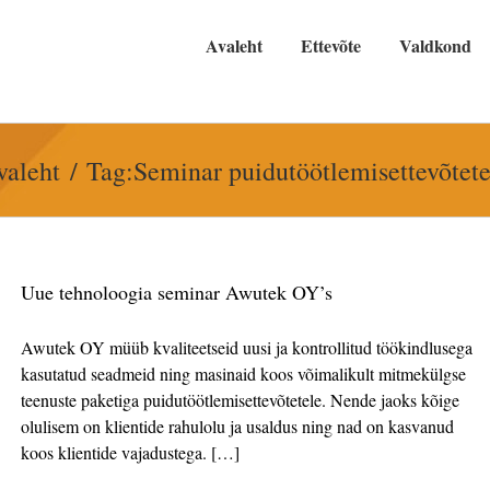
Avaleht
Ettevõte
Valdkond
valeht
Tag:
Seminar puidutöötlemisettevõtete
Uue tehnoloogia seminar Awutek OY’s
Awutek OY müüb kvaliteetseid uusi ja kontrollitud töökindlusega
kasutatud seadmeid ning masinaid koos võimalikult mitmekülgse
teenuste paketiga puidutöötlemisettevõtetele. Nende jaoks kõige
olulisem on klientide rahulolu ja usaldus ning nad on kasvanud
koos klientide vajadustega. […]