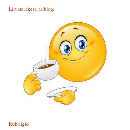
Liivaterakese äriblogi
Rubriigid