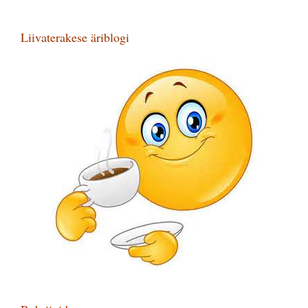
Liivaterakese äriblogi