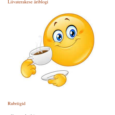
Liivaterakese äriblogi
Rubriigid