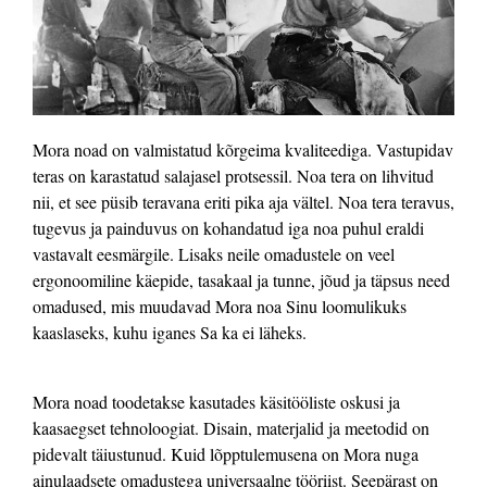
Mora noad on valmistatud kõrgeima kvaliteediga. Vastupidav
teras on karastatud salajasel protsessil. Noa tera on lihvitud
nii, et see püsib teravana eriti pika aja vältel. Noa tera teravus,
tugevus ja painduvus on kohandatud iga noa puhul eraldi
vastavalt eesmärgile. Lisaks neile omadustele on veel
ergonoomiline käepide, tasakaal ja tunne, jõud ja täpsus need
omadused, mis muudavad Mora noa Sinu loomulikuks
kaaslaseks, kuhu iganes Sa ka ei läheks.
Mora noad toodetakse kasutades käsitööliste oskusi ja
kaasaegset tehnoloogiat. Disain, materjalid ja meetodid on
pidevalt täiustunud. Kuid lõpptulemusena on Mora nuga
ainulaadsete omadustega universaalne tööriist. Seepärast on