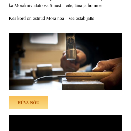
ka Morakniv alati osa Sinust – eile, täna ja homme.
Kes kord on ostnud Mora noa – see ostab jälle!
HÜVA NÕU