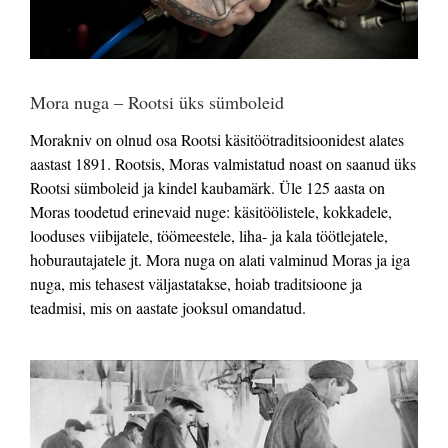
Mora nuga – Rootsi üks sümboleid
Morakniv on olnud osa Rootsi käsitöötraditsioonidest alates
aastast 1891. Rootsis, Moras valmistatud noast on saanud üks
Rootsi sümboleid ja kindel kaubamärk.
Üle 125 aasta on
Moras toodetud erinevaid nuge: käsitöölistele, kokkadele,
looduses viibijatele, töömeestele, liha- ja kala töötlejatele,
hoburautajatele jt. Mora nuga on alati valminud Moras ja iga
nuga, mis tehasest väljastatakse, hoiab traditsioone ja
teadmisi, mis on aastate jooksul omandatud.