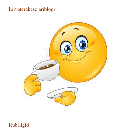
Liivaterakese äriblogi
Rubriigid