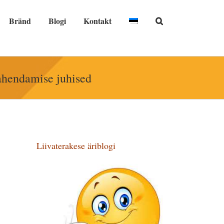
Bränd
Blogi
Kontakt
ahendamise juhised
Liivaterakese äriblogi