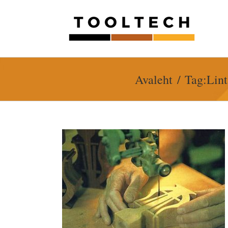
Skip
to
content
Avaleht
Tag:
Lint
usjuhendid