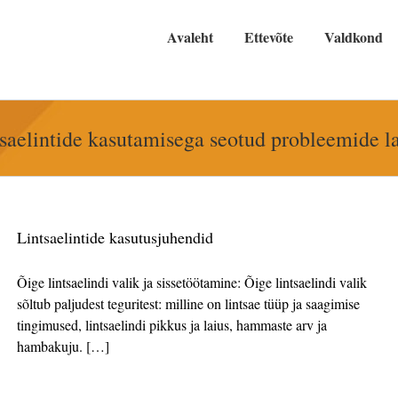
Avaleht
Ettevõte
Valdkond
saelintide kasutamisega seotud probleemide l
Lintsaelintide kasutusjuhendid
Õige lintsaelindi valik ja sissetöötamine: Õige lintsaelindi valik
sõltub paljudest teguritest: milline on lintsae tüüp ja saagimise
tingimused, lintsaelindi pikkus ja laius, hammaste arv ja
hambakuju. […]