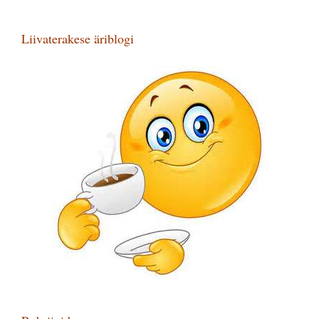
Liivaterakese äriblogi