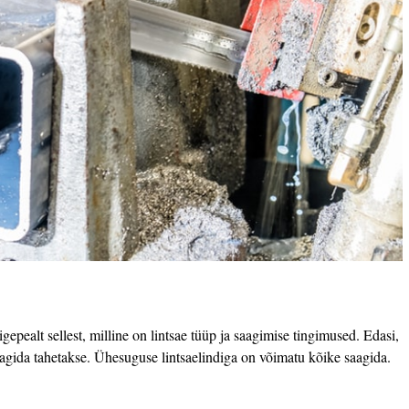
õigepealt sellest, milline on lintsae tüüp ja saagimise tingimused. Edasi,
saagida tahetakse. Ühesuguse lintsaelindiga on võimatu kõike saagida.