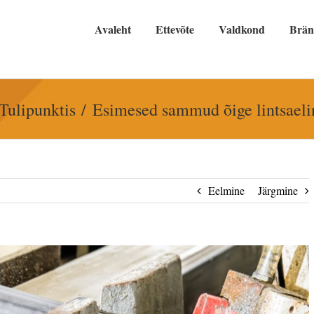
Avaleht
Ettevõte
Valdkond
Brä
Tulipunktis
Esimesed sammud õige lintsaelin
Eelmine
Järgmine