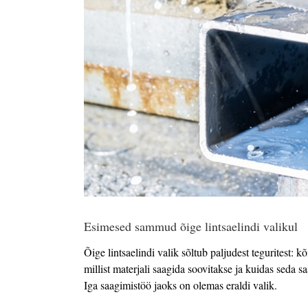
Esimesed sammud õige lintsaelindi valikul
Õige lintsaelindi valik sõltub paljudest teguritest: k
millist materjali saagida soovitakse ja kuidas seda 
Iga saagimistöö jaoks on olemas eraldi valik.