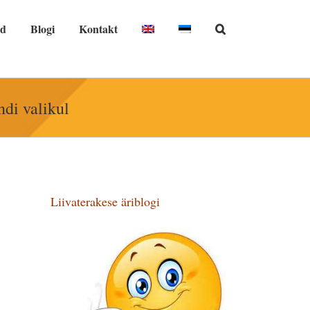
nd
Blogi
Kontakt
di valikul
Liivaterakese äriblogi