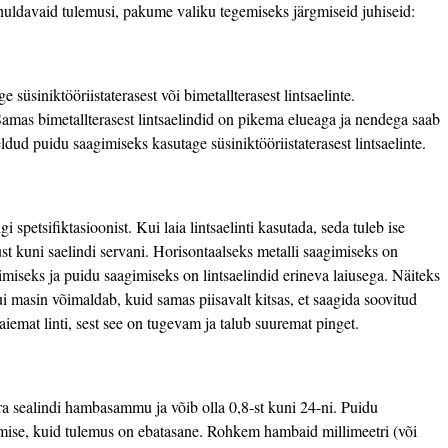
rahuldavaid tulemusi, pakume valiku tegemiseks järgmiseid juhiseid:
süsiniktööriistaterasest või bimetallterasest lintsaelinte.
 Samas bimetallterasest lintsaelindid on pikema elueaga ja nendega saab
ud puidu saagimiseks kasutage süsiniktööriistaterasest lintsaelinte.
gi spetsifiktasioonist. Kui laia lintsaelinti kasutada, seda tuleb ise
st kuni saelindi servani. Horisontaalseks metalli saagimiseks on
gimiseks ja puidu saagimiseks on lintsaelindid erineva laiusega. Näiteks
ui masin võimaldab, kuid samas piisavalt kitsas, et saagida soovitud
aiemat linti, sest see on tugevam ja talub suuremat pinget.
ra sealindi hambasammu ja võib olla 0,8-st kuni 24-ni. Puidu
mise, kuid tulemus on ebatasane. Rohkem hambaid millimeetri (või