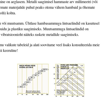
mine on aeglasem. Metalli saagimisel hammaste arv millimeetri (või
aksemate materjalide puhul peaks olema vähem hambaid ja õhemate
lli) kohta.
m või muutsamm. Ühtlase hambasammuga lintsaelindid on kasutusel
, puidu ja plastiku saagimiseks. Muutsammuga lintsaelindid on
a vibratsioonioht näiteks raskete metallide saagimiseks.
likute tabeleid ja alati soovitame veel lisaks konsulteerida meie
ii keeruline!