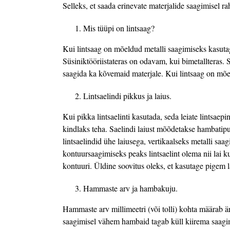
Selleks, et saada erinevate materjalide saagimisel 
Mis tüüpi on lintsaag?
Kui lintsaag on mõeldud metalli saagimiseks kasutage 
Süsiniktööriistateras on odavam, kui bimetallteras.
saagida ka kõvemaid materjale. Kui lintsaag on mõeld
Lintsaelindi pikkus ja laius.
Kui pikka lintsaelinti kasutada, seda leiate lintsaepin
kindlaks teha. Saelindi laiust mõõdetakse hambatipu
lintsaelindid ühe laiusega, vertikaalseks metalli saa
kontuursaagimiseks peaks lintsaelint olema nii lai k
kontuuri. Üldine soovitus oleks, et kasutage pigem l
Hammaste arv ja hambakuju.
Hammaste arv millimeetri (või tolli) kohta määrab ä
saagimisel vähem hambaid tagab küll kiirema saagi