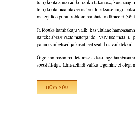
tolli) kohta annavad korraliku tulemuse, kuid saagi
tolli) kohta määratakse materjali paksuse järgi: p
materjalide puhul rohkem hambaid millimeetri (või to
Ja lõpuks hambakuju valik: kas ühtlane hambasam
näiteks abrasiivsete materjalide, värvilise metalli
paljuotstarbelised ja kasutusel seal, kus võib tekkid
Õige hambasammu leidmiseks kasutage hambasammu va
spetsialistiga. Lintsaelindi valiku tegemine ei olegi n
HÜVA NÕU