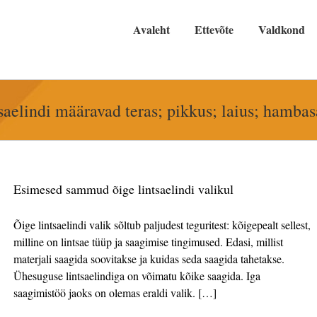
Avaleht
Ettevõte
Valdkond
saelindi määravad teras; pikkus; laius; ham
Esimesed sammud õige lintsaelindi valikul
Õige lintsaelindi valik sõltub paljudest teguritest: kõigepealt sellest,
milline on lintsae tüüp ja saagimise tingimused. Edasi, millist
materjali saagida soovitakse ja kuidas seda saagida tahetakse.
Ühesuguse lintsaelindiga on võimatu kõike saagida. Iga
saagimistöö jaoks on olemas eraldi valik. […]