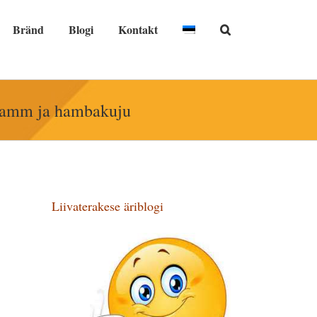
Bränd
Blogi
Kontakt
basamm ja hambakuju
Liivaterakese äriblogi