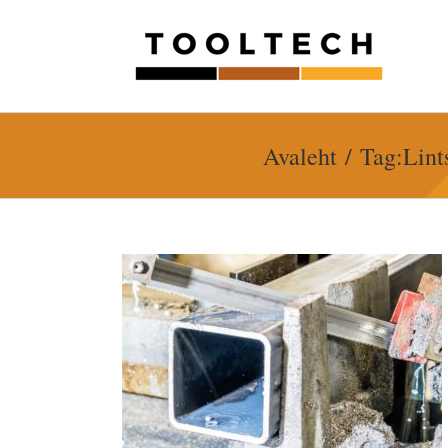
Skip
to
content
Avaleht
Tag:
Lint
aelindi valikul