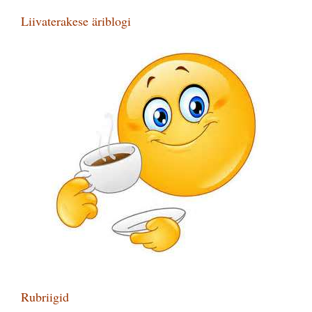
Liivaterakese äriblogi
Rubriigid