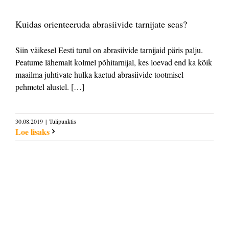
Kuidas orienteeruda abrasiivide tarnijate seas?
Siin väikesel Eesti turul on abrasiivide tarnijaid päris palju.
Peatume lähemalt kolmel põhitarnijal, kes loevad end ka kõik
maailma juhtivate hulka kaetud abrasiivide tootmisel
pehmetel alustel. […]
30.08.2019
|
Tulipunktis
Loe lisaks