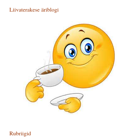
Liivaterakese äriblogi
Rubriigid