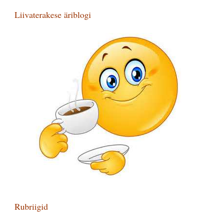
Liivaterakese äriblogi
Rubriigid