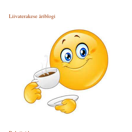
Liivaterakese äriblogi