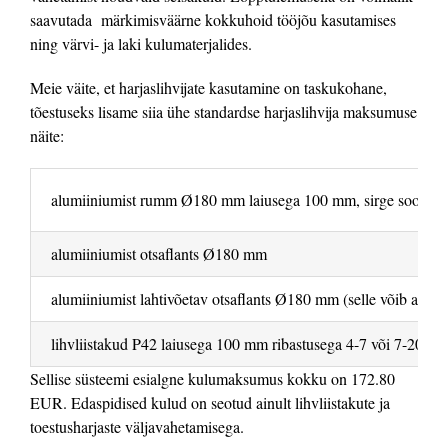
saavutada märkimisväärne kokkuhoid tööjõu kasutamises
ning värvi- ja laki kulumaterjalides.
Meie väite, et harjaslihvijate kasutamine on taskukohane,
tõestuseks lisame siia ühe standardse harjaslihvija maksumuse
näite:
alumiiniumist rumm Ø180 mm laiusega 100 mm, sirge soon, 3
alumiiniumist otsaflants Ø180 mm
alumiiniumist lahtivõetav otsaflants Ø180 mm (selle võib asenda
lihvliistakud P42 laiusega 100 mm ribastusega 4-7 või 7-20 ja
Sellise süsteemi esialgne kulumaksumus kokku on 172.80
EUR. Edaspidised kulud on seotud ainult lihvliistakute ja
toestusharjaste väljavahetamisega.