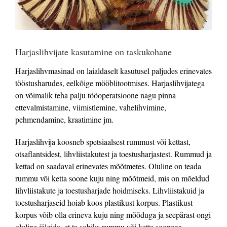
Harjaslihvijate kasutamine on taskukohane
Harjaslihvmasinad on laialdaselt kasutusel paljudes erinevates
tööstusharudes, eelkõige mööblitootmises. Harjaslihvijatega
on võimalik teha palju tööoperatsioone nagu pinna
ettevalmistamine, viimistlemine, vahelihvimine,
pehmendamine, kraatimine jm.
Harjaslihvija koosneb spetsiaalsest rummust või kettast,
otsaflantsidest, lihvliistakutest ja toestusharjastest. Rummud ja
kettad on saadaval erinevates mõõtmetes. Oluline on teada
rummu või ketta soone kuju ning mõõtmeid, mis on mõeldud
lihvliistakute ja toestusharjade hoidmiseks. Lihvliistakuid ja
toestusharjaseid hoiab koos plastikust korpus. Plastikust
korpus võib olla erineva kuju ning mõõduga ja seepärast ongi
oluline jälgida, et ta sobiks rummu või ketta soonega.