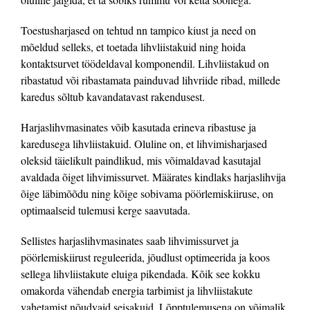
Toestusharjased on tehtud nn tampico kiust ja need on
mõeldud selleks, et toetada lihvliistakuid ning hoida
kontaktsurvet töödeldaval komponendil. Lihvliistakud on
ribastatud või ribastamata painduvad lihvriide ribad, millede
karedus sõltub kavandatavast rakendusest.
Harjaslihvmasinates võib kasutada erineva ribastuse ja
karedusega lihvliistakuid. Oluline on, et lihvimisharjased
oleksid täielikult paindlikud, mis võimaldavad kasutajal
avaldada õiget lihvimissurvet. Määrates kindlaks harjaslihvija
õige läbimõõdu ning kõige sobivama pöörlemiskiiruse, on
optimaalseid tulemusi kerge saavutada.
Sellistes harjaslihvmasinates saab lihvimissurvet ja
pöörlemiskiirust reguleerida, jõudlust optimeerida ja koos
sellega lihvliistakute eluiga pikendada. Kõik see kokku
omakorda vähendab energia tarbimist ja lihvliistakute
vahetamist nõudvaid seisakuid. Lõpptulemusena on võimalik