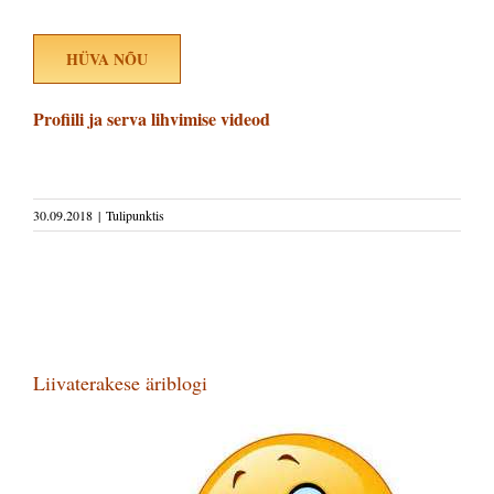
HÜVA NÕU
Profiili ja serva lihvimise videod
30.09.2018
|
Tulipunktis
Liivaterakese äriblogi