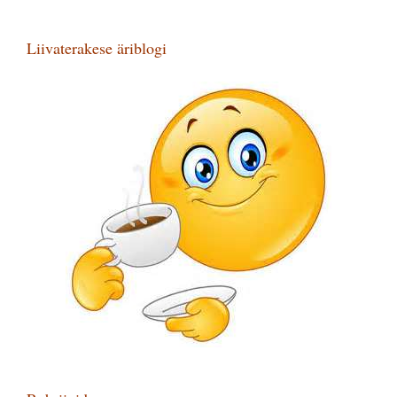
Liivaterakese äriblogi