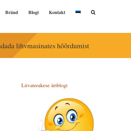
Bränd
Blogi
Kontakt
hendada lihvmasinates hõõrdumist
Liivaterakese äriblogi