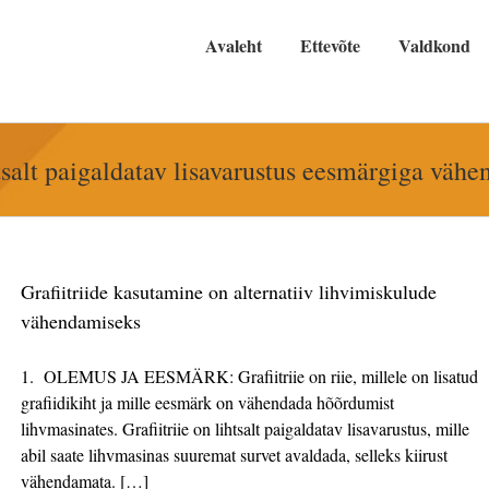
Avaleht
Ettevõte
Valdkond
ihtsalt paigaldatav lisavarustus eesmärgiga vä
Grafiitriide kasutamine on alternatiiv lihvimiskulude
vähendamiseks
1. OLEMUS JA EESMÄRK: Grafiitriie on riie, millele on lisatud
grafiidikiht ja mille eesmärk on vähendada hõõrdumist
lihvmasinates. Grafiitriie on lihtsalt paigaldatav lisavarustus, mille
abil saate lihvmasinas suuremat survet avaldada, selleks kiirust
vähendamata. […]