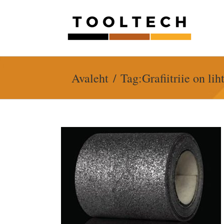
Skip
to
content
Avaleht
Tag:
Grafiitriie on l
n alternatiiv
ndamiseks