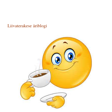
Liivaterakese äriblogi