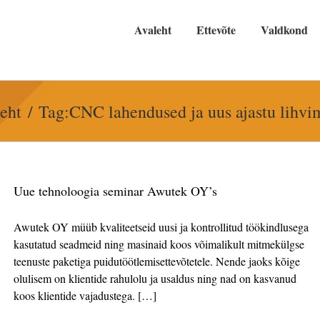
Avaleht
Ettevõte
Valdkond
eht
Tag:
CNC lahendused ja uus ajastu lihvi
Uue tehnoloogia seminar Awutek OY’s
Awutek OY müüb kvaliteetseid uusi ja kontrollitud töökindlusega
kasutatud seadmeid ning masinaid koos võimalikult mitmekülgse
teenuste paketiga puidutöötlemisettevõtetele. Nende jaoks kõige
olulisem on klientide rahulolu ja usaldus ning nad on kasvanud
koos klientide vajadustega. […]