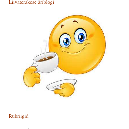
Liivaterakese äriblogi
Rubriigid