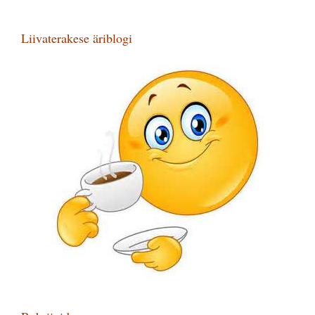
Liivaterakese äriblogi