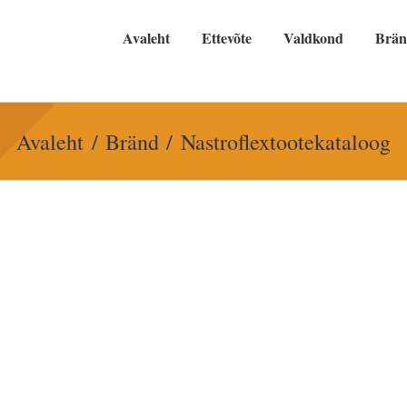
Avaleht
Ettevõte
Valdkond
Brä
Avaleht
Bränd
Nastroflextootekataloog