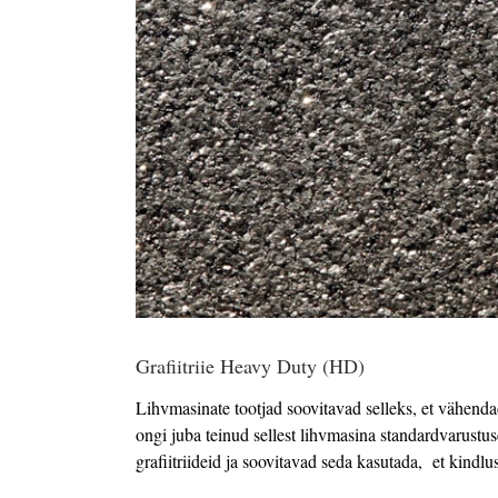
Grafiitriie Heavy Duty (HD)
Lihvmasinate tootjad soovitavad selleks, et vähendad
ongi juba teinud sellest lihvmasina standardvarustuse
grafiitriideid ja soovitavad seda kasutada, et kindlu