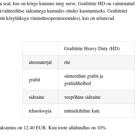
da seal, kus on kõrge kuumus ning surve. Grafiitriie HD on valmistatud
kvaliteedilise sideainega karmides oludes kasutamiseks. Grafiitriiet
iti kõrgläikega viimistlusoperatsioonides), kus on nõutavad
Grafiitriie Heavy Duty (HD)
alusmaterjal
riie
sünteetiline grafiit ja
grafiit
grafiidihelbed
sideaine
veepõhine sideaine
tehnoloogia
mitmekihiline kate
maksumus on 12.40 EUR. Kuu toote allahindlus on 10%.