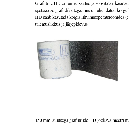
Grafiitriie HD on universaalne ja soovitatav kasuta
spetsiaalse grafiidikattega, mis on ühendatud kõrge 
HD saab kasutada kõigis lihvimisoperatsioonides (er
tulemuslikkus ja järjepidevus.
150 mm lauiusega grafiitriide HD jooksva meetri 