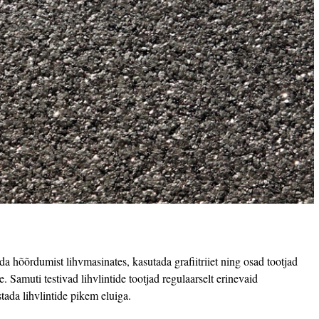
a hõõrdumist lihvmasinates, kasutada grafiitriiet ning osad tootjad
. Samuti testivad lihvlintide tootjad regulaarselt erinevaid
stada lihvlintide pikem eluiga.