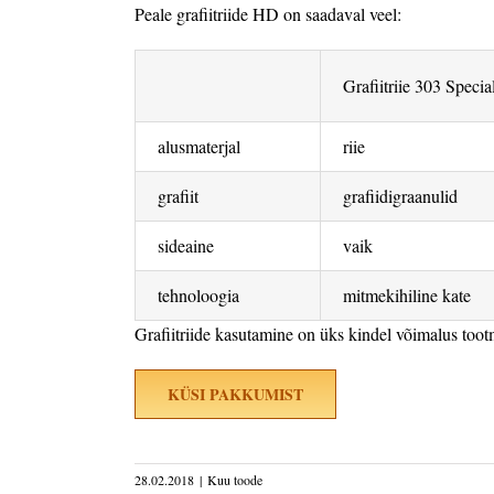
Peale grafiitriide HD on saadaval veel:
Grafiitriie 303 Specia
alusmaterjal
riie
grafiit
grafiidigraanulid
sideaine
vaik
tehnoloogia
mitmekihiline kate
Grafiitriide kasutamine on üks kindel võimalus too
KÜSI PAKKUMIST
28.02.2018
|
Kuu toode