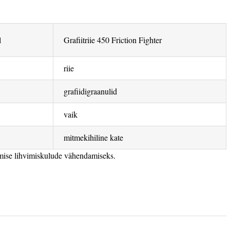
l
Grafiitriie 450 Friction Fighter
riie
grafiidigraanulid
vaik
mitmekihiline kate
tmise lihvimiskulude vähendamiseks.