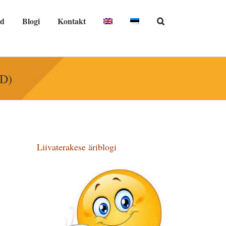
nd
Blogi
Kontakt
HD)
Liivaterakese äriblogi