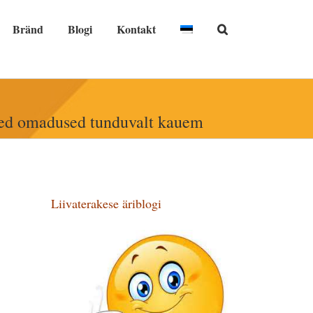
Bränd
Blogi
Kontakt
ivsed omadused tunduvalt kauem
Liivaterakese äriblogi