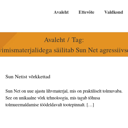
Avaleht
Ettevõte
Valdkond
Avaleht
Tag:
ihvimismaterjalidega säilitab Sun Net agressi
Sun Netist võrkkettad
Sun Net on uue ajastu lihvmaterjal, mis on praktiliselt tolmuvaba.
See on unikaalne võrk tehnoloogia, mis tagab tõhusa
tolmueemaldamise töödeldavalt tootepinnalt. […]