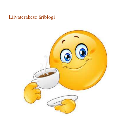
Liivaterakese äriblogi