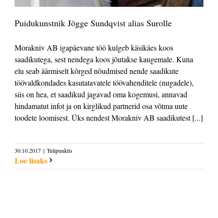
Puidukunstnik Jögge Sundqvist alias Surolle
Morakniv AB igapäevane töö kulgeb käsikäes koos
saadikutega, sest nendega koos jõutakse kaugemale. Kuna
elu seab äärmiselt kõrged nõudmised nende saadikute
töövaldkondades kasutatavatele töövahenditele (nugadele),
siis on hea, et saadikud jagavad oma kogemusi, annavad
hindamatut infot ja on kirglikud partnerid osa võtma uute
toodete loomisest. Üks nendest Morakniv AB saadikutest [...]
30.10.2017
|
Tulipunktis
Loe lisaks