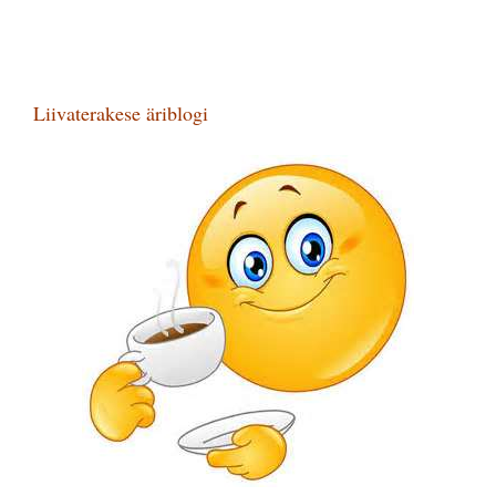
Liivaterakese äriblogi