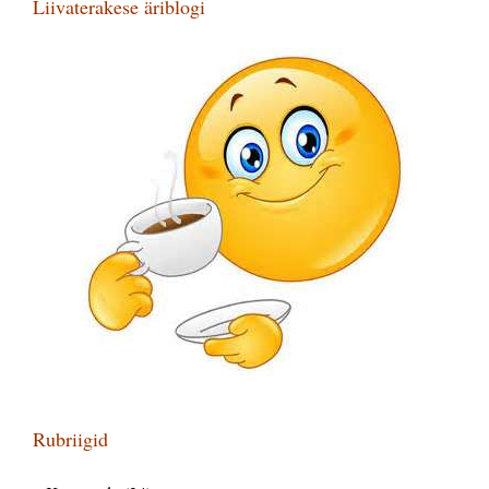
Liivaterakese äriblogi
Rubriigid