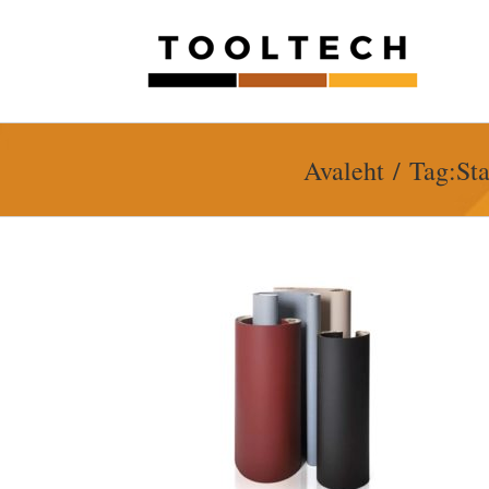
Skip
to
content
Avaleht
Tag:
Sta
vlindid