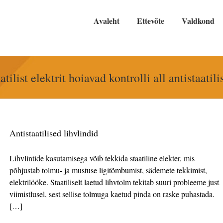
Avaleht
Ettevõte
Valdkond
atilist elektrit hoiavad kontrolli all antistaatil
Antistaatilised lihvlindid
Lihvlintide kasutamisega võib tekkida staatiline elekter, mis
põhjustab tolmu- ja mustuse ligitõmbumist, sädemete tekkimist,
elektrilööke. Staatiliselt laetud lihvtolm tekitab suuri probleeme just
viimistlusel, sest sellise tolmuga kaetud pinda on raske puhastada.
[…]