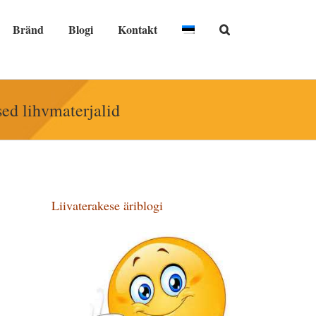
Bränd
Blogi
Kontakt
ised lihvmaterjalid
Liivaterakese äriblogi