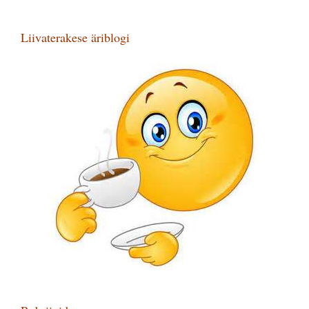
Liivaterakese äriblogi