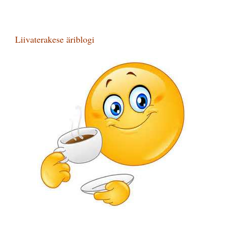
Liivaterakese äriblogi