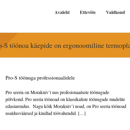
Avaleht
Ettevõte
Valdkond
o-S töönoa käepide on ergonoomiline termopla
Pro-S töönuga professionaalidele
Pro seeria on Morakniv’i uus profesionaalsete töönugade
põlvkond. Pro seeria töönoad on klassikaliste töönugade mudelite
edasiarendus. Nagu kõik Morakniv’i noad, on Pro seeria töönoad
usaldusväärsed ja kindlad töövahendid. […]