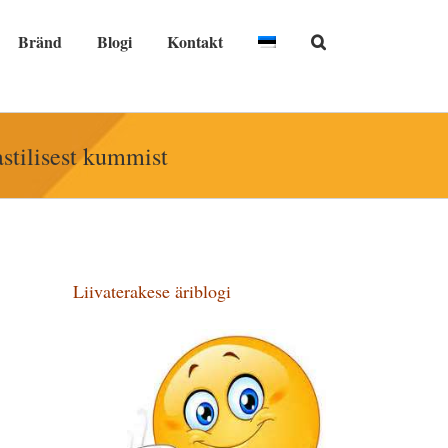
Bränd
Blogi
Kontakt
stilisest kummist
Liivaterakese äriblogi