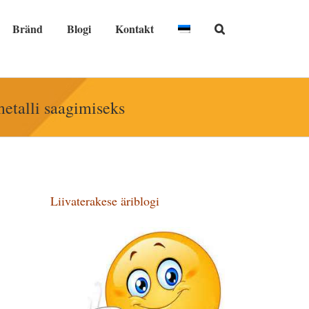
Bränd
Blogi
Kontakt
etalli saagimiseks
Liivaterakese äriblogi