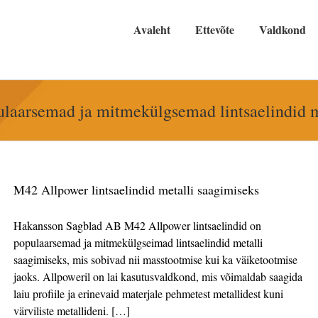
Avaleht
Ettevõte
Valdkond
ulaarsemad ja mitmekülgsemad lintsaelindid m
M42 Allpower lintsaelindid metalli saagimiseks
Hakansson Sagblad AB M42 Allpower lintsaelindid on
populaarsemad ja mitmekülgseimad lintsaelindid metalli
saagimiseks, mis sobivad nii masstootmise kui ka väiketootmise
jaoks. Allpoweril on lai kasutusvaldkond, mis võimaldab saagida
laiu profiile ja erinevaid materjale pehmetest metallidest kuni
värviliste metallideni. […]