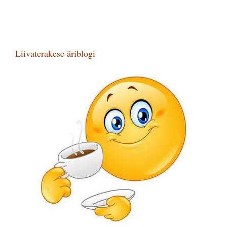
Liivaterakese äriblogi